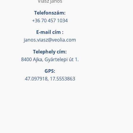
Viasz János
Telefonszám:
+36 70 457 1034
E-mail cím :
janos.viasz@veolia.com
Telephely cím:
8400 Ajka, Gyártelepi út 1.
GPS:
47.097918, 17.5553863