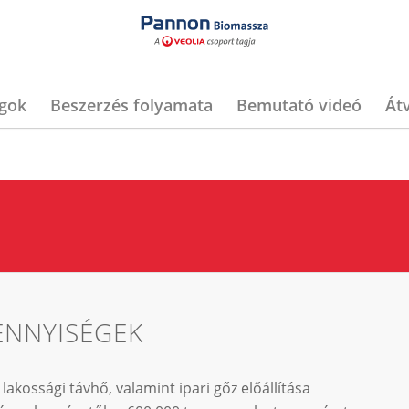
agok
Beszerzés folyamata
Bemutató videó
Átv
ENNYISÉGEK
lakossági távhő, valamint ipari gőz előállítása