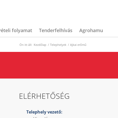
ételi folyamat
Tenderfelhívás
Agrohamu
Ön itt áll:
Kezdőlap
/
Telephelyek
/
Ajkai erőmű
ELÉRHETŐSÉG
Telephely vezető: