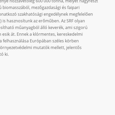
génye hozzávetőleg 600 000 tonna, melyet nagyrészt
ú biomasszából, mezőgazdasági és faipari
vonatkozó szakhatósági engedélynek megfelelően
) is hasznosítunk az erőműben. Az SRF olyan
ítható műanyagból álló keverék, ami szigorú
 esik át. Ennek a klórmentes, kereskedelmi
a felhasználása Európában széles körben
környezetvédelmi mutatók mellett, jelentős
ó ki.