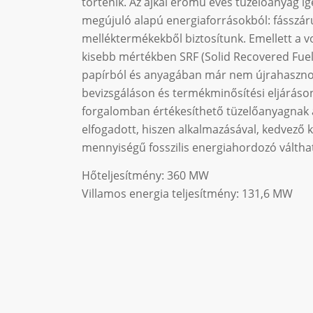
történik. Az ajkai erőmű éves tüzelőanyag i
megújuló alapú energiaforrásokból: fásszár
melléktermékekből biztosítunk. Emellett a 
kisebb mértékben SRF (Solid Recovered Fuel
papírból és anyagában már nem újrahasznos
bevizsgáláson és termékminősítési eljáráson
forgalomban értékesíthető tüzelőanyagnak 
elfogadott, hiszen alkalmazásával, kedvező 
mennyiségű fosszilis energiahordozó válthat
Hőteljesítmény: 360 MW
Villamos energia teljesítmény: 131,6 MW