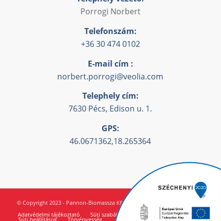
Porrogi Norbert
Telefonszám:
+36 30 474 0102
E-mail cím :
norbert.porrogi@veolia.com
Telephely cím:
7630 Pécs, Edison u. 1.
GPS:
46.0671362,18.265364
© Copyright 2023 - Pannon-Biomassza Kft.
Adatvédelmi tájékoztató
Süti szabályzat
Süti beállítások
Törvényesség