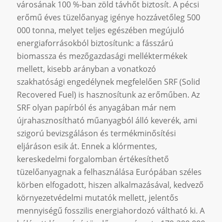
városának 100 %-ban zöld távhőt biztosít. A pécsi
erőmű éves tüzelőanyag igénye hozzávetőleg 500
000 tonna, melyet teljes egészében megújuló
energiaforrásokból biztosítunk: a fásszárú
biomassza és mezőgazdasági melléktermékek
mellett, kisebb arányban a vonatkozó
szakhatósági engedélynek megfelelően SRF (Solid
Recovered Fuel) is hasznosítunk az erőműben. Az
SRF olyan papírból és anyagában már nem
újrahasznosítható műanyagból álló keverék, ami
szigorú bevizsgáláson és termékminősítési
eljáráson esik át. Ennek a klórmentes,
kereskedelmi forgalomban értékesíthető
tüzelőanyagnak a felhasználása Európában széles
körben elfogadott, hiszen alkalmazásával, kedvező
környezetvédelmi mutatók mellett, jelentős
mennyiségű fosszilis energiahordozó váltható ki. A