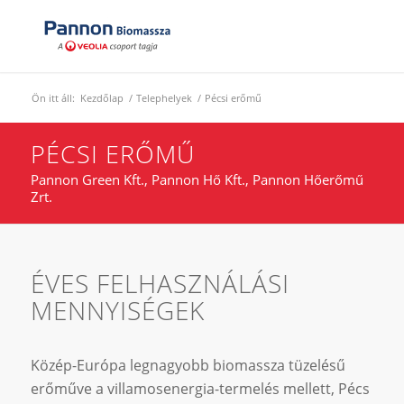
Ön itt áll:
Kezdőlap
/
Telephelyek
/
Pécsi erőmű
PÉCSI ERŐMŰ
Pannon Green Kft., Pannon Hő Kft., Pannon Hőerőmű
Zrt.
ÉVES FELHASZNÁLÁSI
MENNYISÉGEK
Közép-Európa legnagyobb biomassza tüzelésű
erőműve a villamosenergia-termelés mellett, Pécs