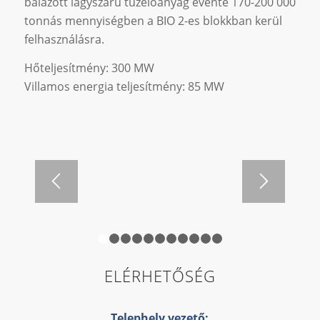
bálázott lágyszárú tüzelőanyag évente 170-200 000
tonnás mennyiségben a BIO 2-es blokkban kerül
felhasználásra.
Hőteljesítmény: 300 MW
Villamos energia teljesítmény: 85 MW
1
2
3
4
5
6
7
8
9
10
11
ELÉRHETŐSÉG
Telephely vezető: