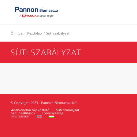
Ön itt áll:
Kezdőlap
/
Süti szabályzat
SÜTI SZABÁLYZAT
© Copyright 2023 - Pannon-Biomassza Kft.
Adatvédelmi tájékoztató
Süti szabályzat
Süti beállítások
Törvényesség
Impresszum