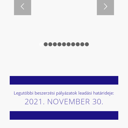
1
2
3
4
5
6
7
8
9
10
11
Legutóbbi beszerzési pályázatok leadási határideje:
2021. NOVEMBER 30.