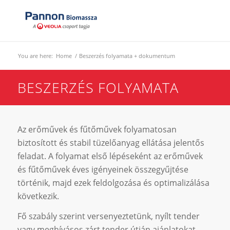
You are here:
Home
/
Beszerzés folyamata + dokumentum
BESZERZÉS FOLYAMATA
Az erőművek és fűtőművek folyamatosan
biztosított és stabil tüzelőanyag ellátása jelentős
feladat. A folyamat első lépéseként az erőművek
és fűtőművek éves igényeinek összegyűjtése
történik, majd ezek feldolgozása és optimalizálása
következik.
Fő szabály szerint versenyeztetünk, nyílt tender
vagy meghívásos zárt tender útján ajánlatokat